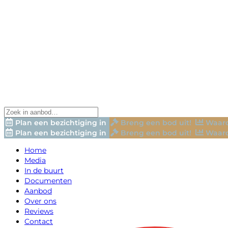
Plan een bezichtiging in
Breng een bod uit!
Waard
Plan een bezichtiging in
Breng een bod uit!
Waard
Home
Media
In de buurt
Documenten
Aanbod
Over ons
Reviews
Contact